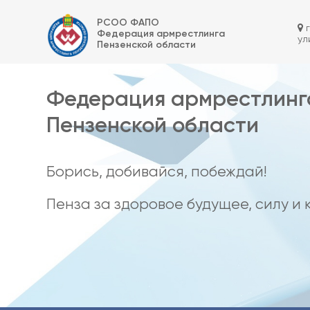
Skip
Федерация армрестлинга Пензенской области
to
РСОО ФАПО
content
г
Федерация армрестлинга
ул
Пензенской области
Федерация армрестлинг
Пензенской области
Борись, добивайся, побеждай!
Пенза за здоровое будущее, силу и 