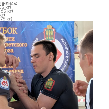
чились:
55 кг)
65 кг)
кг)
75 кг)