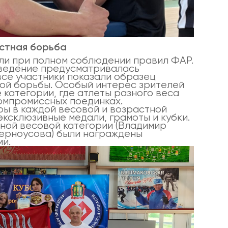
естная борьба
и при полном соблюдении правил ФАР.
ведение предусматривалась
все участники показали образец
ной борьбы. Особый интерес зрителей
категории, где атлеты разного веса
омпромиссных поединках.
ры в каждой весовой и возрастной
эксклюзивные медали, грамоты и кубки.
ной весовой категории (Владимир
Черноусова) были награждены
ми.