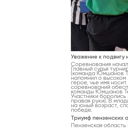
Уважение к подвигу 
Соревнования начали
Главный судья турн
(команда Юмшанов T
напомнил о высоком 
герое, чье имя носи
соревнований обесп
команды Юмшанов T
Участники боролись 
правая руки). В мла
на юный возраст, с
победе.
Триумф пензенских 
Пензенская область