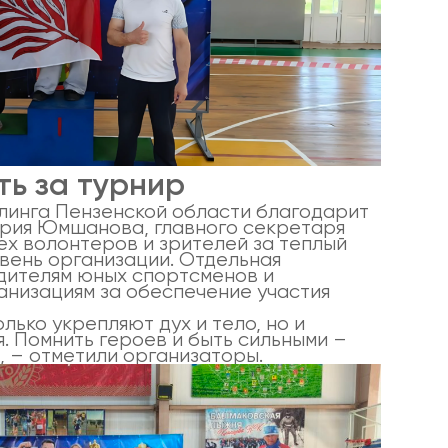
ть за турнир
инга Пензенской области благодарит
трия Юмшанова, главного секретаря
ех волонтеров и зрителей за теплый
вень организации. Отдельная
дителям юных спортсменов и
низациям за обеспечение участия
лько укрепляют дух и тело, но и
. Помнить героев и быть сильными –
, – отметили организаторы.