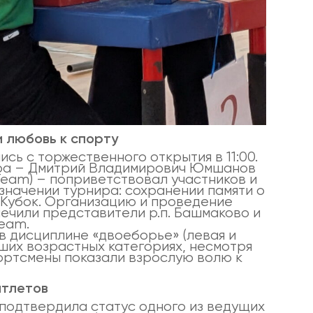
и любовь к спорту
сь с торжественного открытия в 11:00.
ира – Дмитрий Владимирович Юмшанов
eam) – поприветствовал участников и
значении турнира: сохранении памяти о
т Кубок. Организацию и проведение
ечили представители р.п. Башмаково и
eam.
в дисциплине «двоеборье» (левая и
дших возрастных категориях, несмотря
портсмены показали взрослую волю к
атлетов
 подтвердила статус одного из ведущих