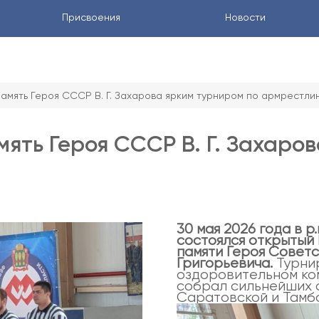
Присвоения
Новости
амять Героя CCCР В. Г. Захарова ярким турниром по армрестли
ять Героя CCCР В. Г. Захаро
30 мая 2026 года в 
состоялся открытый 
памяти Героя Совет
Григорьевича.
Турнир
оздоровительном ком
собрал сильнейших 
Саратовской и Тамб