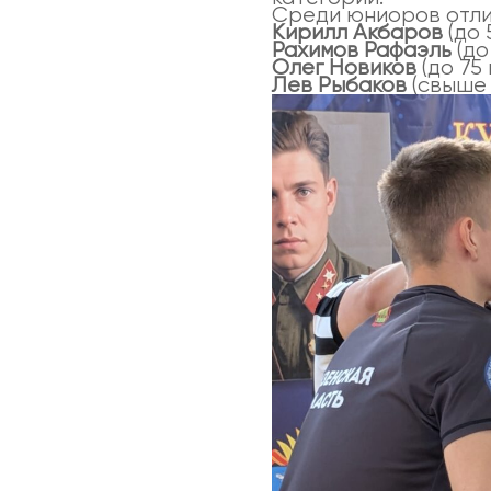
Среди юниоров отли
Кирилл Акбаров
(до 
Рахимов Рафаэль
(до 
Олег Новиков
(до 75 
Лев Рыбаков
(свыше 