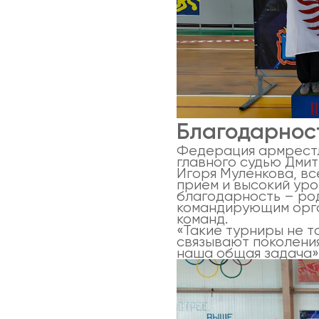
Благодарнос
Федерация армрестл
главного судью Дми
Игоря Муленкова, вс
прием и высокий уро
благодарность – ро
командирующим орга
команд.
«Такие турниры не то
связывают поколения
наша общая задача»