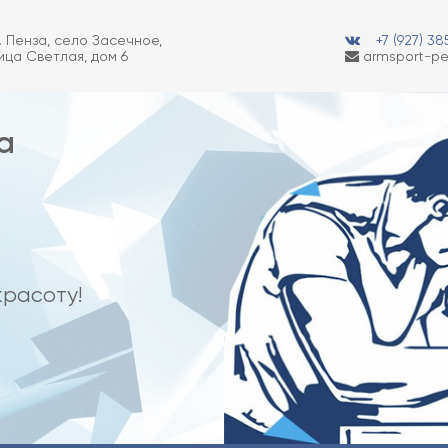
. Пенза, село Засечное,
+7 (927) 3
ица Светлая, дом 6
armsport-pe
а
красоту!