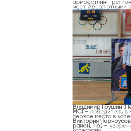
армрестлинг-регион
мест. Абсолютными з
Владимир Грушин (Пе
МС)
– победитель в 
первое место в катег
Виктория Черноусо
район, 1 р.)
– уверенн
категории.