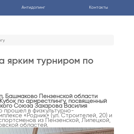
Антидопинг
Контакты
нгу
ва ярким турниром по
р.п. Башмаково Пензенской области
Кубок по армрестлингу, посвященный
ского Союза Захарова Василия
 прошел в физкультурно-
плексе «Родник» (ул. Строителей, 20) и
спортсменов из Пензенской, Липецкой,
овской областей.