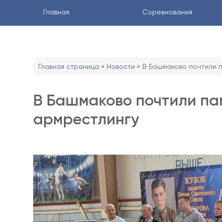
Главная
Соревнования
Главная страница
»
Новости
»
В Башмаково почтили п
В Башмаково почтили пам
армрестлингу