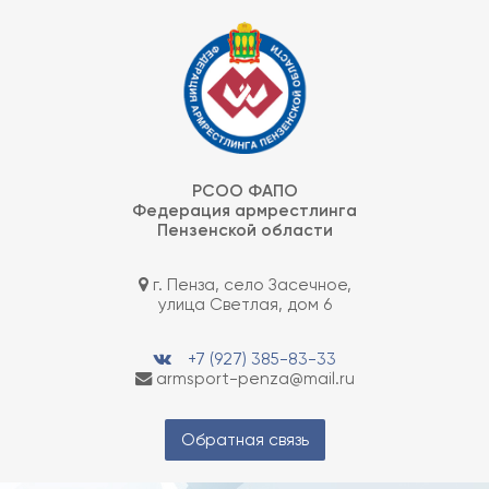
Skip
Федерация армрестлинга Пензенской области
to
content
РСОО ФАПО
Федерация армрестлинга
Пензенской области
г. Пенза, село Засечное,
улица Светлая, дом 6
+7 (927) 385-83-33
armsport-penza@mail.ru
Обратная связь