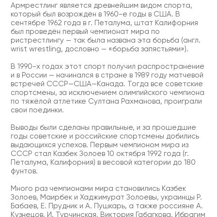
Армрестлинг является древнейшим видом спорта,
который был возрождён в 1960-е годы в США. В
сентябре 1962 года в г. Петалума, штат Калифорния
был проведён первый чемпионат мира по
ристрестлингу — так была названа эта борьба (англ.
wrist wrestling, дословно — «борьба запястьями»).
В 1990-х годах этот спорт получил распространение
и в России — начинался в стране в 1989 году матчевой
встречей СССР—США—Канада. Тогда все советские
спортсмены, за исключением олимпийского чемпиона
по тяжёлой атлетике Султана Рахманова, проиграли
свои поединки.
Выводы были сделаны правильные, и за прошедшие
годы советские и российские спортсмены добились
выдающихся успехов. Первым чемпионом мира из
СССР стал Казбек Золоев 10 октября 1992 года (г.
Петалума, Калифорния) в весовой категории до 180
фунтов.
Много раз чемпионами мира становились Казбек
Золоев, Маирбек и Хаджимурат Золоевы, украинцы Р.
Бабаев, Е. Прудник и А. Пушкарь, а также россияне А.
Кузнецов, И. Турчинская, Виктория Габагкова, Ибрагим