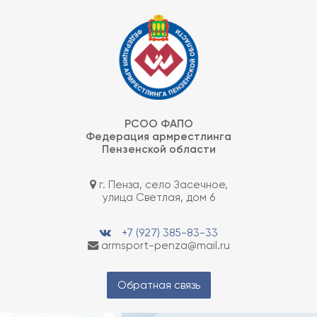
Skip
Федерация армрестлинга Пензенской области
to
content
РСОО ФАПО
Федерация армрестлинга
Пензенской области
г. Пенза, село Засечное,
улица Светлая, дом 6
+7 (927) 385-83-33
armsport-penza@mail.ru
Обратная связь