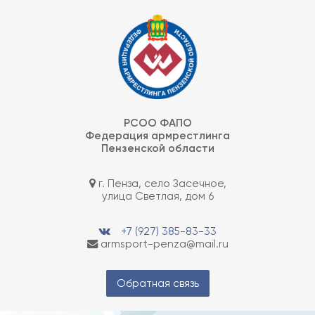
Skip
Федерация армрестлинга Пензенской области
to
content
РСОО ФАПО
Федерация армрестлинга
Пензенской области
г. Пенза, село Засечное,
улица Светлая, дом 6
+7 (927) 385-83-33
armsport-penza@mail.ru
Обратная связь