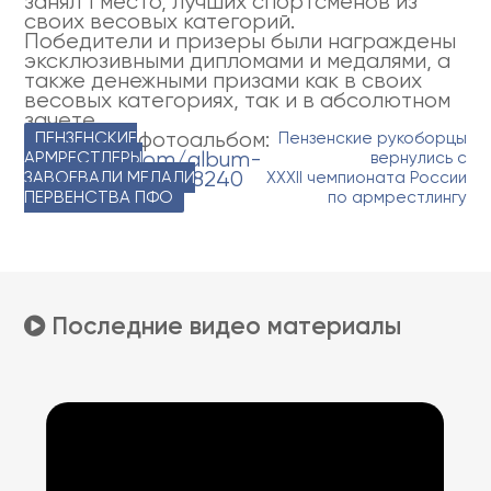
занял 1 место, лучших спортсменов из
своих весовых категорий.
Победители и призеры были награждены
эксклюзивными дипломами и медалями, а
также денежными призами как в своих
весовых категориях, так и в абсолютном
зачете.
Ссылка на фотоальбом:
Навигация
ПЕНЗЕНСКИЕ
Пензенские рукоборцы
https://vk.com/album-
АРМРЕСТЛЕРЫ
вернулись с
по
52085437_291208240
ЗАВОЕВАЛИ МЕДАЛИ
XXXII чемпионата России
записям
ПЕРВЕНСТВА ПФО
по армрестлингу
Последние видео материалы