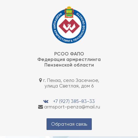
Skip
Федерация армрестлинга Пензенской области
to
content
РСОО ФАПО
Федерация армрестлинга
Пензенской области
г. Пенза, село Засечное,
улица Светлая, дом 6
+7 (927) 385-83-33
armsport-penza@mail.ru
Обратная связь