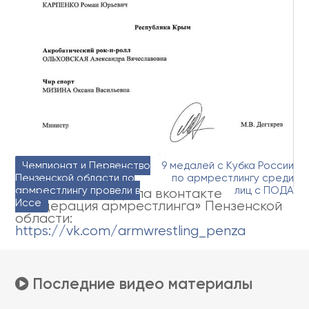
Навигация
Чемпионат и Первенство
9 медалей с Кубка России
Пензенской области по
по армрестлингу среди
по
армрестлингу провели в
лиц с ПОДА
Официальная группа вконтакте
записям
Иссе
«Федерация армрестлинга» Пензенской
области:
https://vk.com/armwrestling_penza
Последние видео материалы