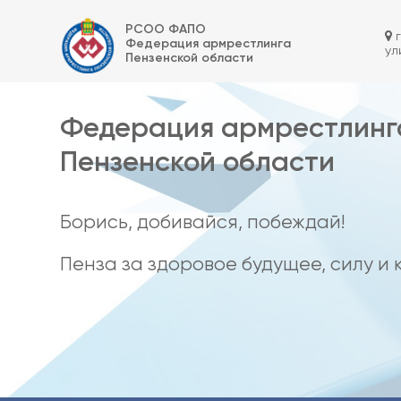
Skip
Федерация армрестлинга Пензенской области
to
РСОО ФАПО
content
г
Федерация армрестлинга
ул
Пензенской области
Федерация армрестлинг
Пензенской области
Борись, добивайся, побеждай!
Пенза за здоровое будущее, силу и 