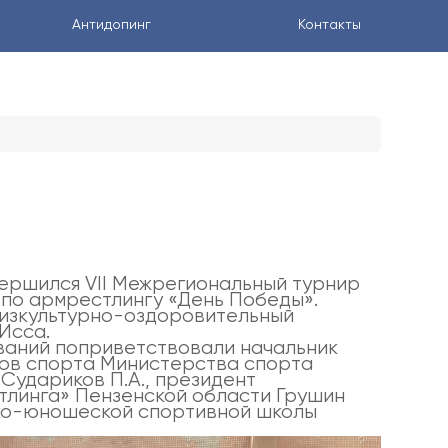
Антидопинг
Контакты
вершился VII Межрегиональный турнир
 по армрестлингу «День Победы».
изкультурно-оздоровительный
 Исса.
ваний поприветствовали начальник
дов спорта Министерства спорта
Судариков П.А., президент
линга» Пензенской области Грушин
тско-юношеской спортивной школы