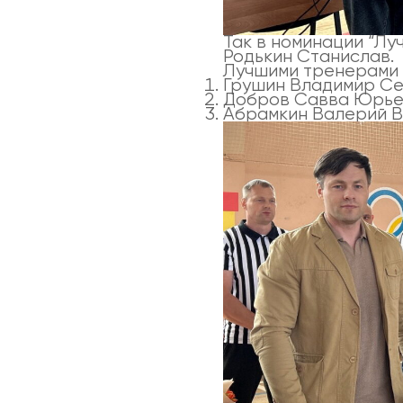
Так в номинации “Лу
Родькин Станислав.
Лучшими тренерами 
Грушин Владимир Се
Добров Савва Юрьеви
Абрамкин Валерий В