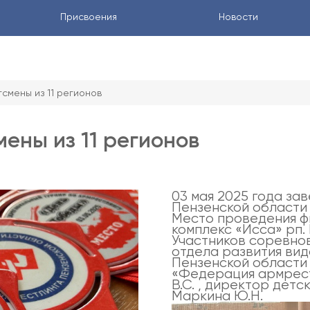
Присвоения
Новости
тсмены из 11 регионов
мены из 11 регионов
03 мая 2025 года за
Пензенской области
Место проведения ф
комплекс «Исса» рп.
Участников соревно
отдела развития ви
Пензенской области 
«Федерация армрест
В.С. , директор де
Маркина Ю.Н.