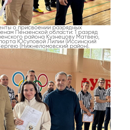
енты о присвоении разрядных
енам Пензенской области: 1 разряд
енского района Кузнецову Матвею,
спорта Юсуповой Лилии (Иссинский
Сергею (Нижнеломовский район).