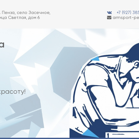
. Пенза, село Засечное,
+7 (927) 3
ица Светлая, дом 6
armsport-pe
а
красоту!