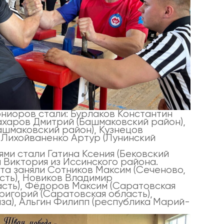
ниоров стали: Бурлаков Константин
ахаров Дмитрий (Башмаковский район),
ашмаковский район), Кузнецов
), Лихойваненко Артур (Лунинский
ми стали Гатина Ксения (Бековский
 Виктория из Иссинского района.
та заняли Сотников Максим (Сеченово,
сть), Новиков Владимир
асть), Фёдоров Максим (Саратовская
Григорий (Саратовская область),
нза), Альгин Филипп (республика Марий-