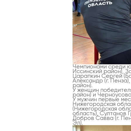
Чемпионами среди ю
Иссинский район), З
Царапкин Сергей (Б
Александр (г. Пенза
район).
У женщин победителя
район) и Черноусова
У мужчин первые мес
Нижегородская обла
(Нижегородская обл
область), Султанов 
Добров Савва (г. Пе
Эл).