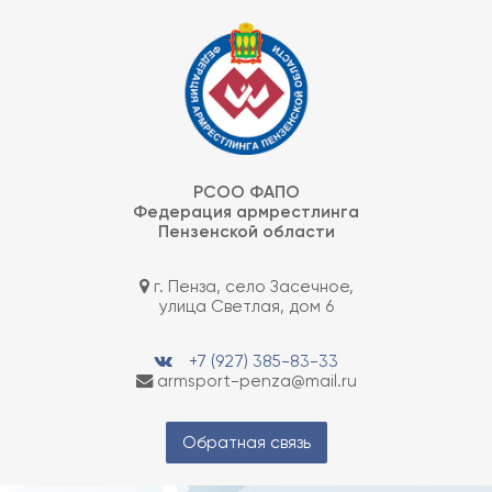
Skip
Федерация армрестлинга Пензенской области
to
content
РСОО ФАПО
Федерация армрестлинга
Пензенской области
г. Пенза, село Засечное,
улица Светлая, дом 6
+7 (927) 385-83-33
armsport-penza@mail.ru
Обратная связь