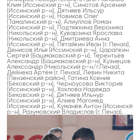
Клим (Иссинский р-н), Синотов Арсений
(Иссинский р-н), Дятняев Ильсур
(Иссинский р-н), Новиков Олег
(Тамалинский р-н), Алиуллов Роман
(Иссинский р-н), Подтяжкина Вероника
(Никольский р-н), Куварзина Ярослава
(Никольский р-н), Дмитриева Анна
(Иссинский р-н), Пятайкин Иван (г. Пенза),
Денисов Илья (Иссинский р-н), Царапкин
Сергей (Башмаковский р-н), Терентьев
Александр (Башмаковский р-н), Кузнецов
Алекссандр (Никольский р-н/г.Пенза),
Дейнека Артём (г. Пенза), Левин Никита
(Пензенский район), Гатина Ксения
(Бековский р-н), Черноусова Виктория
(Иссинский р-н), Хохлова Надежда
(Бековский р-н), Дятняев Ильнур
(Иссинский р-н), Алиев Магомед
(Иссинский р-н), Куманёв Антон (Иссинскй
р-н), Разумовский Владислав (г. Пенза).