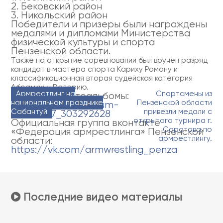
2. Бековский район
3. Никольский район
Победители и призеры были награждены
медалями и дипломами Министерства
физической культуры и спорта
Пензенской области.
Также на открытие соревнований был вручен разряд
кандидат в мастера спорта Кариху Роману и
классификационная вторая судейская категория
Абрамкину Валерию.
Навигация
Армрестлинг на
Спортсмены из
Ссылка на фотоальбомы:
национальном празднике
Пензенской области
https://vk.com/album-
по
Сабантуй
привезли медали с
52085437_303292628
записям
открытого турнира г.
Официальная группа вконтакте
Саратова по
«Федерация армрестлинга» Пензенской
армрестлингу.
области:
https://vk.com/armwrestling_penza
Последние видео материалы