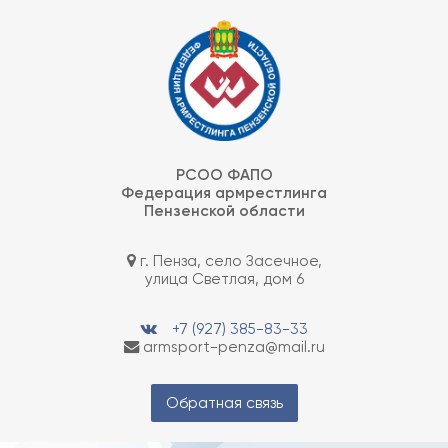
Skip
Федерация армрестлинга Пензенской области
to
content
РСОО ФАПО
Федерация армрестлинга
Пензенской области
г. Пенза, село Засечное,
улица Светлая, дом 6
+7 (927) 385-83-33
armsport-penza@mail.ru
Обратная связь