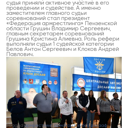
судья приняли активное участие в его
проведении и судействе. А именно
заместителем главного судьи
соревнований стал президент
«Федерация армрестлинга» Пензенской
области Грушин Владимир Сергеевич,
главным секретарем соревнований
Грушина Кристина Алиевна. Роль рефери
выполняли судьи 1 судейской категории
Белов Антон Сергеевич и Клоков Андрей
Павлович.
Tagged
армрестлинг
,
армспорт
,
кубок досааф