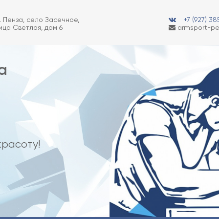
. Пенза, село Засечное,
+7 (927) 3
ица Светлая, дом 6
armsport-pe
а
красоту!