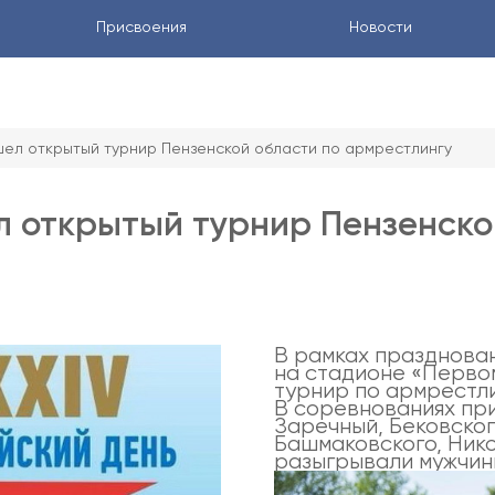
Присвоения
Новости
шел открытый турнир Пензенской области по армрестлингу
л открытый турнир Пензенско
В рамках празднова
на стадионе «Перво
турнир по армрестли
В соревнованиях прин
Заречный, Бековског
Башмаковского, Ник
разыгрывали мужчины