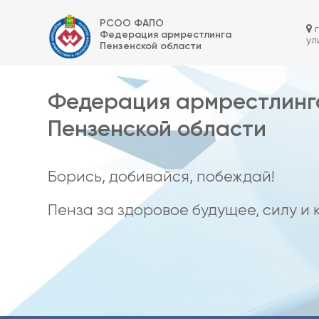
Skip
Федерация армрестлинга Пензенской области
to
РСОО ФАПО
content
г
Федерация армрестлинга
ул
Пензенской области
Федерация армрестлинг
Пензенской области
Борись, добивайся, побеждай!
Пенза за здоровое будущее, силу и 