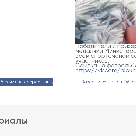
Победители и призе
медалями Министерс
всем спортсменам с
участников.
Ссылка на фотоальб
https://vk.com/alb
России» по армрестлингу
Завершился III этап Обл
ериалы