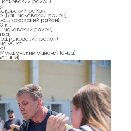
шмаковский район)
г:
Бековский район)
р (Башмаковский район)
Башмаковский район)
 кг:
ашмаковский район)
нза)
Башмаковский район)
е 90 кг:
а)
(Мокшанский район/Пенза)
речный)