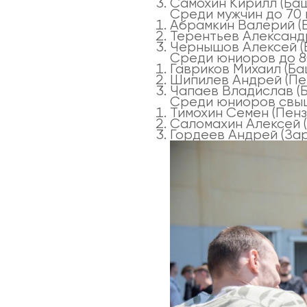
Самохин Кирилл (Ба
Среди мужчин до 70 к
Абрамкин Валерий (
Терентьев Александ
Чернышов Алексей (
Среди юниоров до 80
Гавриков Михаил (Б
Шипилев Андрей (Пе
Чапаев Владислав (
Среди юниоров свыш
Тимохин Семен (Пенз
Саломахин Алексей 
Гордеев Андрей (За