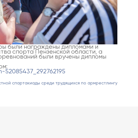
ры были награждены дипломами и
тва спорта Пензенской области, а
оревнований были вручены дипломы
ом:
um-52085437_292762195
астной спартакиады среди трудящихся по армрестлингу