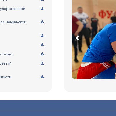
сударственной
а» Пензенской
стлинг»
линга"
бласти